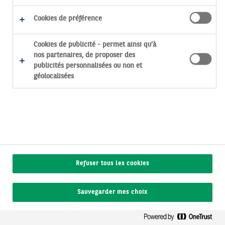
Cookies de préférence
Vérifiez si l’URL contient une
Cookies de publicité - permet ainsi qu’à
faute de frappe, ou
allez sur
nos partenaires, de proposer des
la page d’accueil du site
publicités personnalisées ou non et
géolocalisées
Accessibilité : non conforme
Mentions légales
Protection des données
Politiques Cookies
Refuser tous les cookies
Sauvegarder mes choix