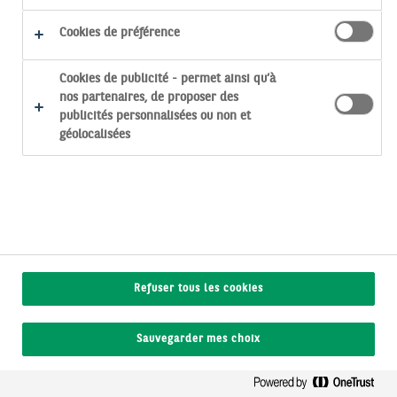
Multimanagers Actions Europe -
Fidelity
Cookies de préférence
L’essentiel
Cookies de publicité - permet ainsi qu’à
nos partenaires, de proposer des
Caractéristiques
publicités personnalisées ou non et
géolocalisées
FME
Forme juridique :
Actions
Classe d'actifs :
Internationales
France
Domiciliation :
Refuser tous les cookies
5 août 2026
Date de lancement
:
Sauvegarder mes choix
Quotidien
Périodicité de
valorisation :