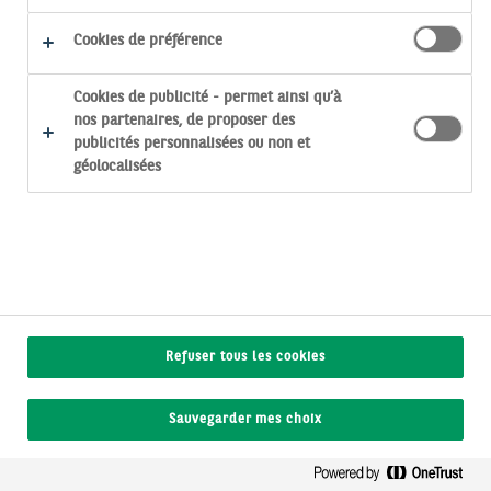
Eng
Cookies de préférence
SUR QUELS SUJETS :
Informations de marché
Cookies de publicité - permet ainsi qu’à
Événement
nos partenaires, de proposer des
Informations de marché
publicités personnalisées ou non et
Produits et services
géolocalisées
Réglementation
Informations de groupe
RSE
C’est parti !
Refuser tous les cookies
27 juillet 2026
Analyse des marchés financiers : retour sur le
2ème trimestre 2026
Sauvegarder mes choix
Comment ont évolué les marchés au cours de ce
deuxième trimestre ? Plongez au cœur de l'ac...