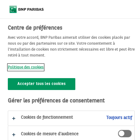
Centre de préférences
Avec votre accord, BNP Paribas aimerait utiliser des cookies placés par
LE MAG’
nous ou par des partenaires sur ce site. Votre consentement à
Nos conseils pratiques au service de votre épargne
l'installation de cookies non strictement nécessaires est libre et peut être
retiré à tout moment.
Politique des cookies
ok
Accepter tous les cookies
Filtrer votre recherche
Gérer les préférences de consentement
JE VEUX :
FILTRER PAR :
Cookies de fonctionnement
Toujours actif
Tout voir
Informations de marché
Tout effacer
Uniquement les articles
Cookies de mesure d’audience
Uniquement les vidéos