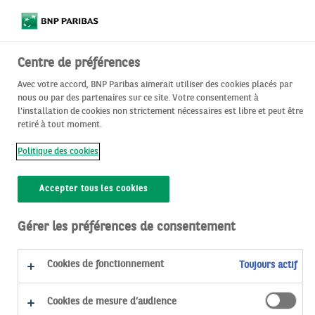
Centre de préférences
Avec votre accord, BNP Paribas aimerait utiliser des cookies placés par
nous ou par des partenaires sur ce site. Votre consentement à
l'installation de cookies non strictement nécessaires est libre et peut être
retiré à tout moment.
Donnez du​ ​
​sens à votre
Politique des cookies
épargne ​d’entreprise​​
Accepter tous les cookies
Savez-vous que vous pouvez vous constituer une
épargne pour vos projets d’avenir ou pour préparer
Gérer les préférences de consentement
votre retraite, tout en contribuant à lutter contre le
réchauffement climatique, financer la transition
Cookies de fonctionnement
Toujours actif
énergétique, réduire les inégalités et soutenir
l’économie sociale et solidaire ?​​
Cookies de mesure d’audience