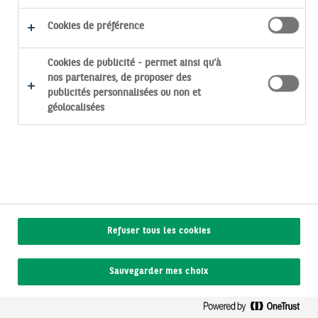
Eng
Cookies de préférence
Cookies de publicité - permet ainsi qu’à
nos partenaires, de proposer des
publicités personnalisées ou non et
géolocalisées
LES FONDS RESPONSABLES ET/OU SOLIDAIRES ​
Avec votre épargne d’entreprise,
vous participez à la construction
d'un monde plus juste et durable en
choisissant d’investir dans des
Refuser tous les cookies
supports de placement conciliant
recherche de performances
Sauvegarder mes choix
financières et enjeux sociaux et/ou
environnementaux comme par
exemple :​