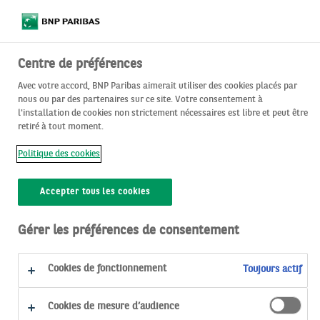
Centre de préférences
Avec votre accord, BNP Paribas aimerait utiliser des cookies placés par
Les solutions
pour faire grandir votre épargne
nous ou par des partenaires sur ce site. Votre consentement à
l'installation de cookies non strictement nécessaires est libre et peut être
Il n'y a pas de petits versements quand il s'agit de faire
retiré à tout moment.
grandir vos économies pour financer vos projets tout au
Politique des cookies
long de votre vie.
Accepter tous les cookies
​Découvrez comment alimenter votre épargne, seul ou
avec l'aide de votre entreprise, et ce que vous avez à y
Gérer les préférences de consentement
gagner.
Cookies de fonctionnement
Toujours actif
​ ​
Cookies de mesure d’audience